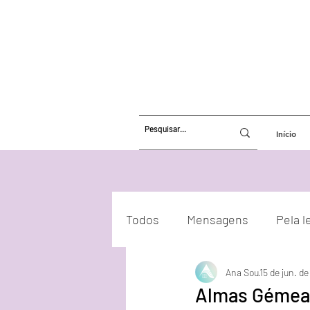
Início
Todos
Mensagens
Pela l
Ana Sou
15 de jun. d
Atualizações Energéticas
Almas Gémea