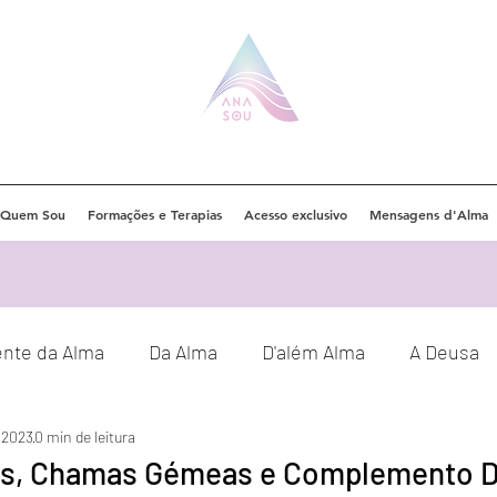
Quem Sou
Formações e Terapias
Acesso exclusivo
Mensagens d'Alma
ente da Alma
Da Alma
D'além Alma
A Deusa
e 2023
0 min de leitura
Eventos
Orações
Decretos
s, Chamas Gémeas e Complemento D