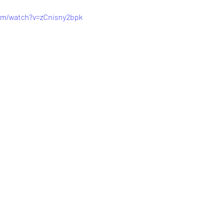
om/watch?v=zCnisny2bpk