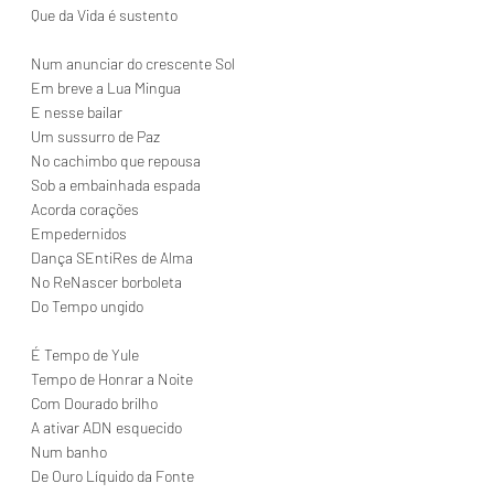
Que da Vida é sustento
Num anunciar do crescente Sol
Em breve a Lua Mingua
E nesse bailar
Um sussurro de Paz
No cachimbo que repousa
Sob a embainhada espada
Acorda corações
Empedernidos
Dança SEntiRes de Alma
No ReNascer borboleta
Do Tempo ungido
É Tempo de Yule
Tempo de Honrar a Noite
Com Dourado brilho
A ativar ADN esquecido
Num banho
De Ouro Líquido da Fonte