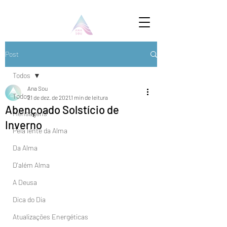
Post
Todos
Ana Sou
Todos
21 de dez. de 2021
1 min de leitura
Abençoado Solstício de
Mensagens
Inverno
Pela lente da Alma
Da Alma
D'além Alma
A Deusa
Dica do Dia
Atualizações Energéticas