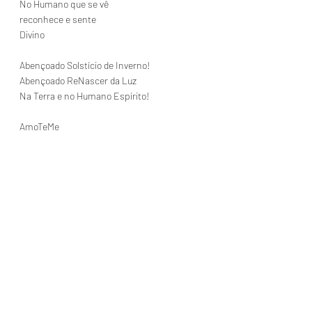
No Humano que se vê
reconhece e sente
Divino
Abençoado Solstício de Inverno!
Abençoado ReNascer da Luz
Na Terra e no Humano Espírito!
AmoTeMe
Ana Sou
Mensagens
Posts recentes
Ver tudo