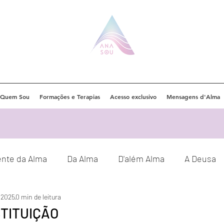
Quem Sou
Formações e Terapias
Acesso exclusivo
Mensagens d'Alma
ente da Alma
Da Alma
D'além Alma
A Deusa
e 2025
0 min de leitura
Eventos
Orações
Decretos
TITUIÇÃO